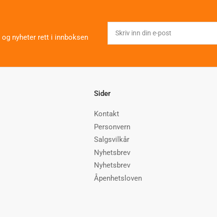
Skriv
inn
 og nyheter rett i innboksen
din
e-
post
Sider
Kontakt
Personvern
Salgsvilkår
Nyhetsbrev
Nyhetsbrev
Åpenhetsloven