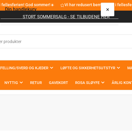
 fellesferien! God sommer!☀️
Vi har redusert bemanning i fellesfe
×
Din handlekurv
STORT SOMMERSALG - SE TILBUDENE HER
Din handlekurv er tom
FELLING/SVERD OG KJEDER
LØFTE OG SIKKERHETSUTSTYR
MA
NYTTIG
RETUR
GAVEKORT
ROSA SLØYFE
ÅRLIG KON