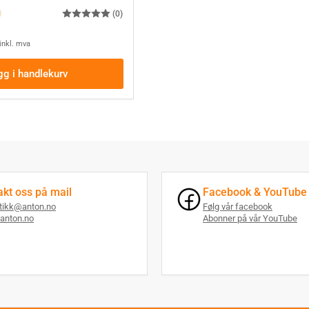
(0)
inkl. mva
gg i handlekurv
akt oss på mail
Facebook & YouTube
utikk@anton.no
Følg vår facebook
anton.no
Abonner på vår YouTube