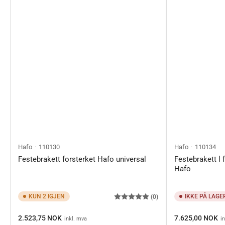
Hafo
110130
Hafo
110134
Festebrakett forsterket Hafo universal
Festebrakett l 
Hafo
KUN 2 IGJEN
IKKE PÅ LAGE
(0)
Ordinærpis
Ordinærpis
2.523,75 NOK
7.625,00 NOK
inkl. mva
i