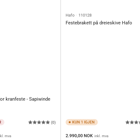
Hafo
110128
Festebrakett på dreieskive Hafo
for kranfeste - Sapiwinde
R
KUN 1 IGJEN
(0)
Ordinærpis
2.990,00 NOK
nkl. mva
inkl. mva