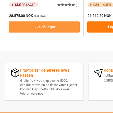
IKKE PÅ LAGER
KUN 1 IGJEN
(0)
Ordinærpis
Ordinærpis
28.575,00 NOK
26.362,50 NOK
inkl. mva
Ikke på lager
Le
Fraktpriser genereres live i
Kont
kassen
nettb
post@
Gratis frakt ved kjøp over kr 5000,-
eksklusiv mva på de fleste varer. Gjelder
kun ved kjøp i nettbutikk, ikke over
telefon og e-post.