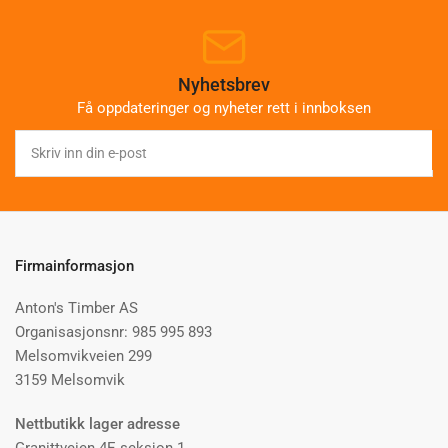
Nyhetsbrev
Få oppdateringer og nyheter rett i innboksen
Skriv
inn
din
e-
post
Firmainformasjon
Anton's Timber AS
Organisasjonsnr: 985 995 893
Melsomvikveien 299
3159 Melsomvik
Nettbutikk lager adresse
Granittveien 4E seksjon 1