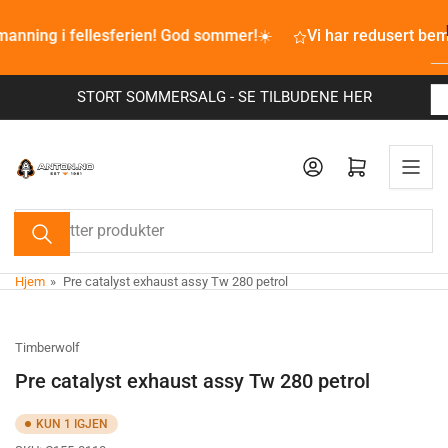
Bla
manning i fellesferien! God sommer!☀️
til
Vi har redusert bem
innhold
STORT SOMMERSALG - SE TILBUDENE HER
Åpne mini-handlekurv
Søk
etter
produkter
Hjem
»
Pre catalyst exhaust assy Tw 280 petrol
Timberwolf
Pre catalyst exhaust assy Tw 280 petrol
KUN 1 IGJEN