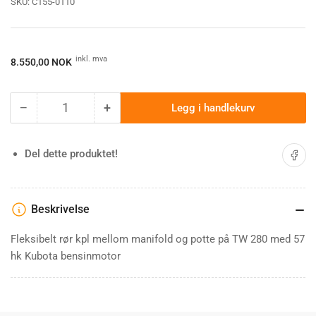
SKU:
C155-0110
Ordinærpis
inkl. mva
8.550,00 NOK
−
+
Legg i handlekurv
Antall
Minske
Øk
antallet
antallet
for
for
Del på 
Del dette produktet!
Pre
Pre
catalyst
catalyst
exhaust
exhaust
assy
assy
Beskrivelse
Tw
Tw
280
280
Fleksibelt rør kpl mellom manifold og potte på TW 280 med 57
petrol
petrol
hk Kubota bensinmotor