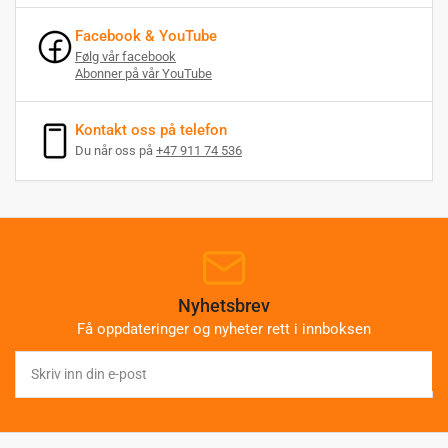
Facebook & YouTube
Følg vår facebook
Abonner på vår YouTube
Kontakt oss på telefon
Du når oss på
+47 911 74 536
Nyhetsbrev
Få oppdateringer og nyheter rett i innboksen
Skriv
inn
din
e-
post