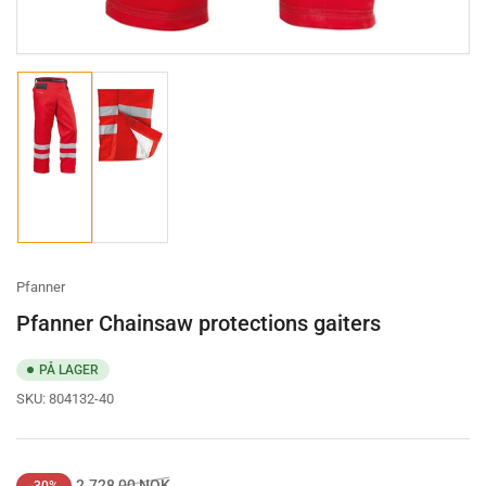
Load
Load
image
image
1
2
in
in
gallery
gallery
view
view
Pfanner
Pfanner Chainsaw protections gaiters
PÅ LAGER
SKU:
804132-40
Ordinærpis
Salgspris
2.728,00 NOK
-30%