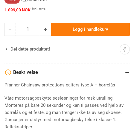
inkl. mva
1.899,00 NOK
−
+
Legg i handlekurv
Antall
Minske
Øk
antallet
antallet
for
for
Del på 
Del dette produktet!
Pfanner
Pfanner
Chainsaw
Chainsaw
protections
protections
gaiters
gaiters
Beskrivelse
Pfanner Chainsaw protections gaiters type A – borrelås
Våre motorsagbeskyttelsesløsninger for rask utrulling.
Monteres på bare 20 sekunder og kan tilpasses ved hjelp av
borrelås og et feste, og man trenger ikke ta av seg skoene.
Gamasjer er utstyr med motorsagbeskyttelse i klasse 1.
Refleksstriper.