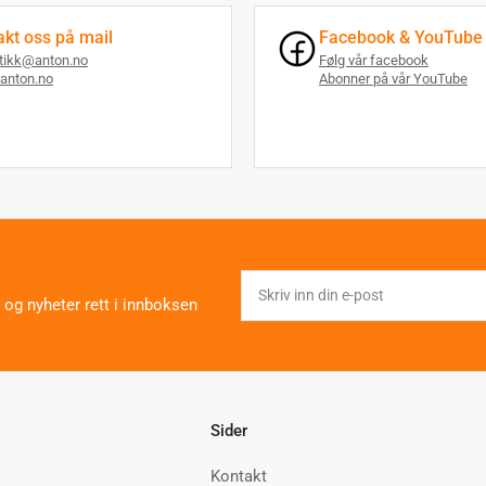
akt oss på mail
Facebook & YouTube
utikk@anton.no
Følg vår facebook
anton.no
Abonner på vår YouTube
Skriv
inn
 og nyheter rett i innboksen
din
e-
post
Sider
Kontakt