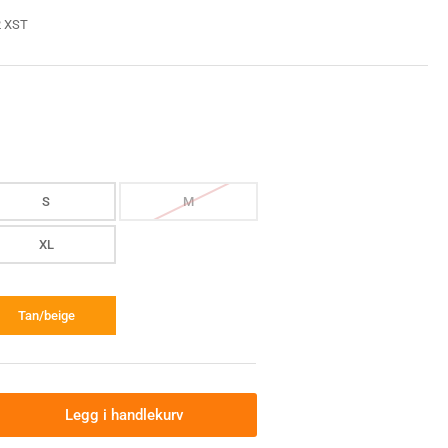
 XST
S
M
XL
Tan/beige
Legg i handlekurv
allet