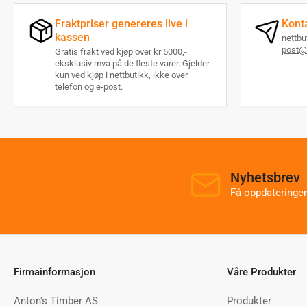
Fraktpriser genereres live i
Kont
kassen
nettb
post@
Gratis frakt ved kjøp over kr 5000,-
eksklusiv mva på de fleste varer. Gjelder
kun ved kjøp i nettbutikk, ikke over
telefon og e-post.
Nyhetsbrev
Få oppdateringer
Firmainformasjon
Våre Produkter
Anton's Timber AS
Produkter