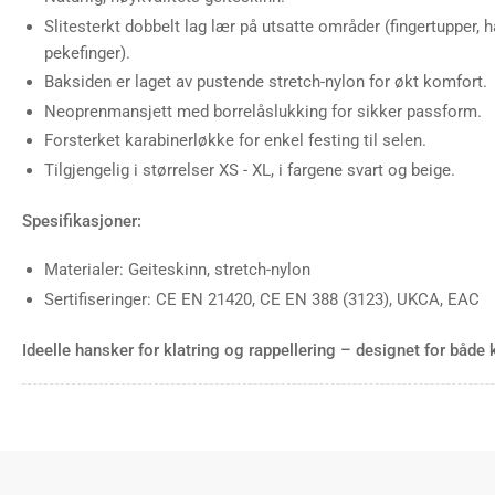
in
Slitesterkt dobbelt lag lær på utsatte områder (fingertupper,
gallery
view
pekefinger).
Baksiden er laget av pustende stretch-nylon for økt komfort.
Neoprenmansjett med borrelåslukking for sikker passform.
Load
Forsterket karabinerløkke for enkel festing til selen.
image
7
Tilgjengelig i størrelser XS - XL, i fargene svart og beige.
in
gallery
view
Spesifikasjoner:
Materialer: Geiteskinn, stretch-nylon
Sertifiseringer: CE EN 21420, CE EN 388 (3123), UKCA, EAC
Ideelle hansker for klatring og rappellering – designet for både 