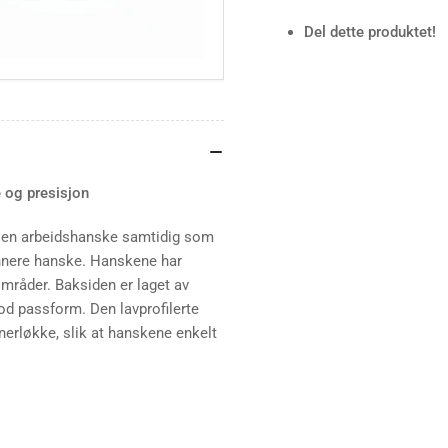
for
for
Del dette produktet!
Petzl
Pet
Cordex
Cor
Lightweight
Lig
hansker
han
 og presisjon
til en arbeidshanske samtidig som
ynnere hanske. Hanskene har
områder. Baksiden er laget av
od passform. Den lavprofilerte
erløkke, slik at hanskene enkelt