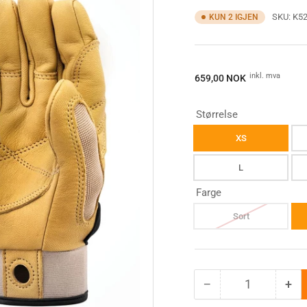
SKU:
K52
KUN 2 IGJEN
Ordinærpis
inkl. mva
659,00 NOK
Størrelse
XS
L
Farge
Sort
−
+
Antall
Minske
Øk
antallet
ant