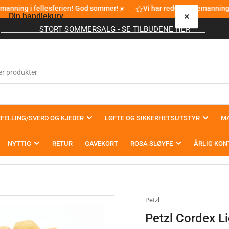
manning i fellesferien! God sommer!☀️
Vi har redusert bemanning 
×
Din handlekurv
STORT SOMMERSALG - SE TILBUDENE HER
Din handlekurv er tom
FELLING/SVERD OG KJEDER
LØFTE OG SIKKERHETSUTSTYR
MA
NYTTIG
RETUR
GAVEKORT
ROSA SLØYFE
ÅRLIG KON
Petzl
Petzl Cordex L