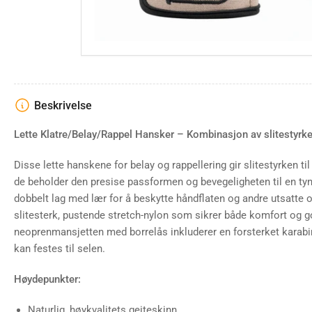
gallery
view
Load
image
4
in
Beskrivelse
gallery
view
Lette Klatre/Belay/Rappel Hansker – Kombinasjon av slitestyrke
Disse lette hanskene for belay og rappellering gir slitestyrken 
Load
de beholder den presise passformen og bevegeligheten til en t
image
dobbelt lag med lær for å beskytte håndflaten og andre utsatte 
5
in
slitesterk, pustende stretch-nylon som sikrer både komfort og g
gallery
view
neoprenmansjetten med borrelås inkluderer en forsterket karabin
kan festes til selen.
Høydepunkter:
Load
image
6
Naturlig, høykvalitets geiteskinn.