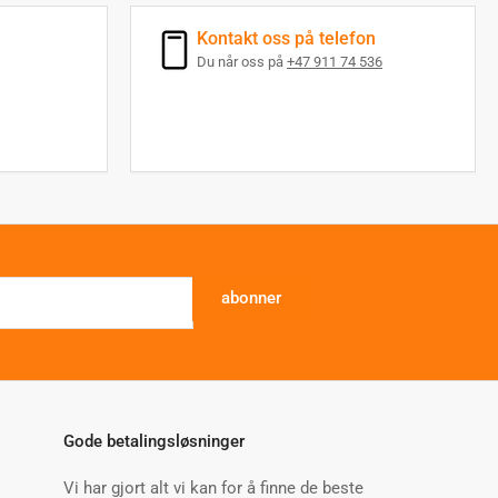
Kontakt oss på telefon
Du når oss på
+47 911 74 536
abonner
Gode betalingsløsninger
Vi har gjort alt vi kan for å finne de beste