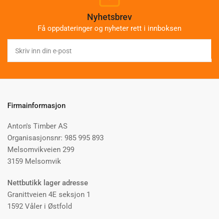
Nyhetsbrev
Få oppdateringer og nyheter rett i innboksen
Skriv
inn
din
e-
post
Firmainformasjon
Anton's Timber AS
Organisasjonsnr: 985 995 893
Melsomvikveien 299
3159 Melsomvik
Nettbutikk lager adresse
Granittveien 4E seksjon 1
1592 Våler i Østfold