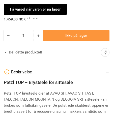
Få varsel når varen er på lager
Ordinærpis
inkl. mva
1.459,00 NOK
−
+
Ikke på lager
Antall
Minske
Øk
antallet
antallet
for
for
Del på 
Del dette produktet!
Petzl
Petzl
TOP
TOP
Beskrivelse
Petzl TOP – Brystsele for sittesele
Petzl TOP brystsele
gjør at AVAO SIT, AVAO SIT FAST,
FALCON, FALCON MOUNTAIN og SEQUOIA SRT sittesele kan
brukes som fallsikringssele. De polstrede skulderstroppene er
bredt plassert for å redusere gnaging i nakken, samtidig som