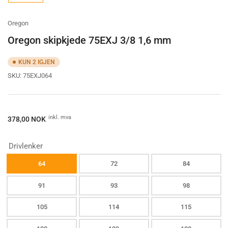
gallery
view
Oregon
Oregon skipkjede 75EXJ 3/8 1,6 mm
KUN 2 IGJEN
SKU:
75EXJ064
Ordinærpis
inkl. mva
378,00 NOK
Drivlenker
64
72
84
91
93
98
105
114
115