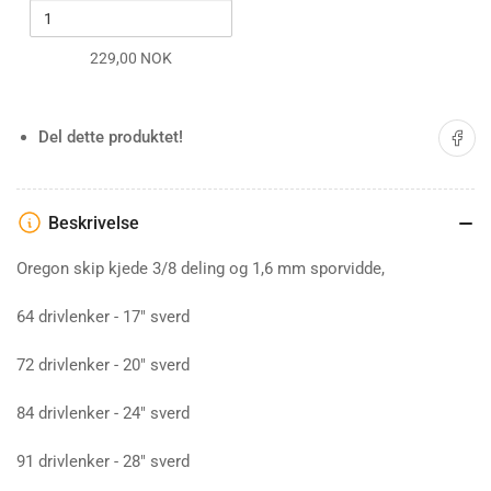
o
t
l
x
o
l
f
r
o
229,00 NOK
o
f
r
r
o
b
V
r
e
a
V
R
Del på 
Del dette produktet!
l
a
u
l
l
n
o
l
d
r
o
f
b
r
i
Beskrivelse
e
b
l
R
e
Oregon skip kjede 3/8 deling og 1,6 mm sporvidde,
u
R
n
u
64 drivlenker - 17" sverd
d
n
f
d
i
f
72 drivlenker - 20" sverd
l
i
l
84 drivlenker - 24" sverd
91 drivlenker - 28" sverd