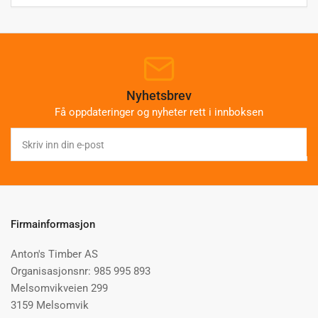
Nyhetsbrev
Få oppdateringer og nyheter rett i innboksen
Skriv
inn
din
e-
post
Firmainformasjon
Anton's Timber AS
Organisasjonsnr: 985 995 893
Melsomvikveien 299
3159 Melsomvik