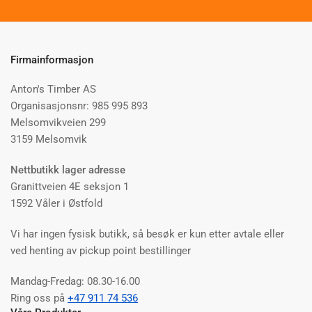
e-
post
Firmainformasjon
Anton's Timber AS
Organisasjonsnr: 985 995 893
Melsomvikveien 299
3159 Melsomvik
Nettbutikk lager adresse
Granittveien 4E seksjon 1
1592 Våler i Østfold
Vi har ingen fysisk butikk, så besøk er kun etter avtale eller
ved henting av pickup point bestillinger
Mandag-Fredag: 08.30-16.00
Ring oss på
+47 911 74 536