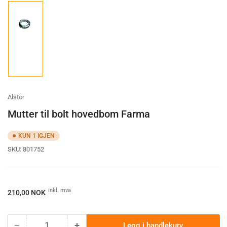
Load
image
1
in
gallery
view
Alstor
Mutter til bolt hovedbom Farma
KUN 1 IGJEN
SKU:
801752
Ordinærpis
inkl. mva
210,00 NOK
−
+
Legg i handlekurv