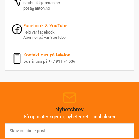
nettbutikk@anton.no
post@anton.no
Facebook & YouTube
Følg vår facebook
Abonner på vår YouTube
Kontakt oss på telefon
Du når oss på
+47 911 74 536
Nyhetsbrev
Få oppdateringer og nyheter rett i innboksen
Skriv
inn
din