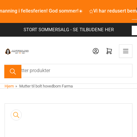
Bla
manning i fellesferien! God sommer!☀️
til
Vi har redusert bem
innhold
STORT SOMMERSALG - SE TILBUDENE HER
Åpne mini-handlekurv
Søk
etter
produkter
Hjem
»
Mutter til bolt hovedbom Farma
Bla
til
produkt
innhold