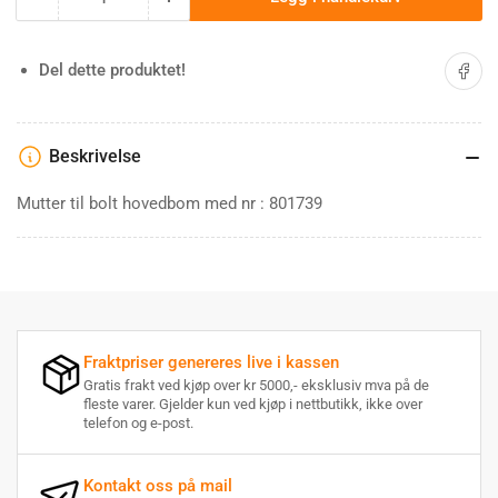
Antall
Minske
Øk
antallet
antallet
for
for
Del på 
Del dette produktet!
Mutter
Mutter
til
til
bolt
bolt
hovedbom
hovedbom
Beskrivelse
Farma
Farma
Mutter til bolt hovedbom med nr : 801739
Fraktpriser genereres live i kassen
Gratis frakt ved kjøp over kr 5000,- eksklusiv mva på de
fleste varer. Gjelder kun ved kjøp i nettbutikk, ikke over
telefon og e-post.
Kontakt oss på mail