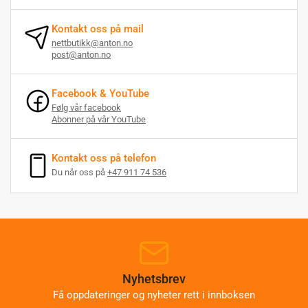
Kontakt oss på mail
nettbutikk@anton.no
post@anton.no
Facebook & YouTube
Følg vår facebook
Abonner på vår YouTube
Kontakt oss på telefon
Du når oss på
+47 911 74 536
Nyhetsbrev
Få oppdateringer og nyheter rett i innboksen