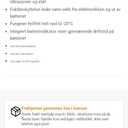
vibrasjoner og støt
Fuktbeskyttelse leder vann vekk fra elektronikken og ut av
batteriet
Fungerer feilfritt helt ned til -20°C
Integrert batteriindikator viser gjenværende driftstid på
batteriet
2stk M18 5ah batterier
1stk M12 2ah batteri
1stk lader for M12 og M18
Fraktpriser genereres live i kassen
Gratis frakt ved kjøp over kr 5000,- eksklusiv mva på de
fleste varer. Gjelder kun ved kjøp i nettbutikk, ikke over
telefon og e-post.