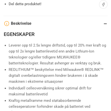
for
for
Del på 
Del dette produktet!
Milwaukee
Milwaukee
M12
M12
og
og
M18
M18
Beskrivelse
Lader
Lader
og
og
EGENSKAPER
Batteripakke
Batteripakke
Leverer opp til 2.5x lengre driftstid, opp til 20% mer kraft og
opp til 2x lengre batterilevetid enn andre Lithium-Ion
teknologier og/eller tidligere MILWAUKEE®
batteriteknologier. Resultat avhenger av verktøy og bruk.
REDLITHIUM™ beskyttelse med Milwaukee® REDLINK™
digitalt overbelastningsvern hindrer brukeren i å skade
maskinen i ekstreme situasjoner
Individuell celleovervåkning sikrer optimal drift for
maksimal batterilevetid
Kraftig metallramme med støtabsorberende
celleseperatorer forhindrer skade på batteriet ved