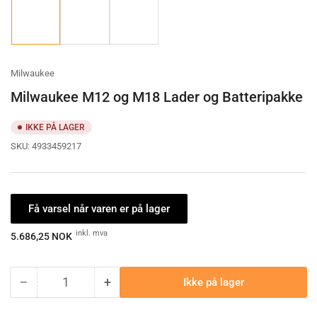
Load
Load
Load
image
image
image
1
2
3
in
in
in
gallery
gallery
gallery
view
view
view
Milwaukee
Milwaukee M12 og M18 Lader og Batteripakke
IKKE PÅ LAGER
SKU:
4933459217
Få varsel når varen er på lager
Ordinærpis
inkl. mva
5.686,25 NOK
−
+
Ikke på lager
Antall
Minske
Øk
antallet
antallet