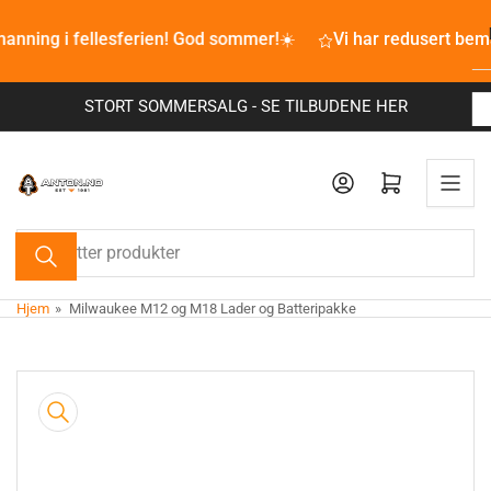
Bla
anning i fellesferien! God sommer!☀️
til
Vi har redusert bem
innhold
STORT SOMMERSALG - SE TILBUDENE HER
Åpne mini-handlekurv
Søk
etter
produkter
Hjem
»
Milwaukee M12 og M18 Lader og Batteripakke
Bla
til
produkt
innhold