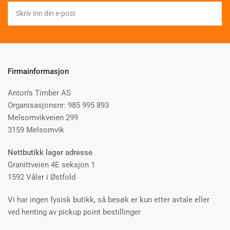
Skriv
inn
din
e-
post
Firmainformasjon
Anton's Timber AS
Organisasjonsnr: 985 995 893
Melsomvikveien 299
3159 Melsomvik
Nettbutikk lager adresse
Granittveien 4E seksjon 1
1592 Våler i Østfold
Vi har ingen fysisk butikk, så besøk er kun etter avtale eller
ved henting av pickup point bestillinger