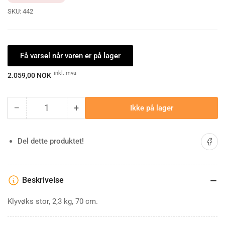
SKU:
442
Få varsel når varen er på lager
Ordinærpis
inkl. mva
2.059,00 NOK
−
+
Ikke på lager
Antall
Minske
Øk
antallet
antallet
for
for
Del på 
Del dette produktet!
Klyvøks
Klyvøks
Stor
Stor
Beskrivelse
Klyvøks stor, 2,3 kg, 70 cm.