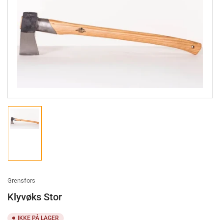
Open
media
1
in
modal
Load
image
1
in
gallery
view
Grensfors
Klyvøks Stor
IKKE PÅ LAGER