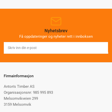
Nyhetsbrev
Få oppdateringer og nyheter rett i innboksen
Skriv
inn
din
e-
post
Firmainformasjon
Anton's Timber AS
Organisasjonsnr: 985 995 893
Melsomvikveien 299
3159 Melsomvik