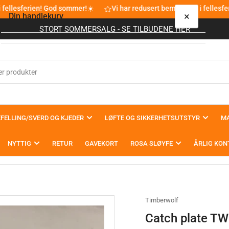
 fellesferien! God sommer!☀️
Vi har redusert bemanning i fellesf
×
Din handlekurv
STORT SOMMERSALG - SE TILBUDENE HER
Din handlekurv er tom
FELLING/SVERD OG KJEDER
LØFTE OG SIKKERHETSUTSTYR
MA
NYTTIG
RETUR
GAVEKORT
ROSA SLØYFE
ÅRLIG KON
Timberwolf
Catch plate T