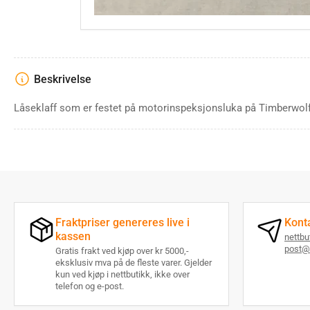
gallery
view
Beskrivelse
Låseklaff som er festet på motorinspeksjonsluka på Timberwol
Fraktpriser genereres live i
Kont
kassen
nettb
post@
Gratis frakt ved kjøp over kr 5000,-
eksklusiv mva på de fleste varer. Gjelder
kun ved kjøp i nettbutikk, ikke over
telefon og e-post.