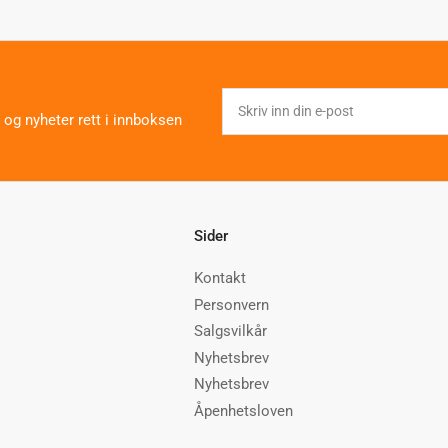
Skriv
inn
 og nyheter rett i innboksen
din
e-
post
Sider
Kontakt
Personvern
Salgsvilkår
Nyhetsbrev
Nyhetsbrev
Åpenhetsloven