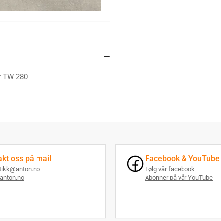
f TW 280
akt oss på mail
Facebook & YouTube
utikk@anton.no
Følg vår facebook
anton.no
Abonner på vår YouTube