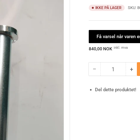
SKU:
8
IKKE PÅ LAGER
Få varsel når varen e
Ordinærpis
inkl. mva
840,00 NOK
−
+
Antall
Minske
Øk
antallet
ant
for
for
Del dette produktet!
Bolt
Bol
hovedbom/stolpe
hov
Farma
Fa
3,5
3,5