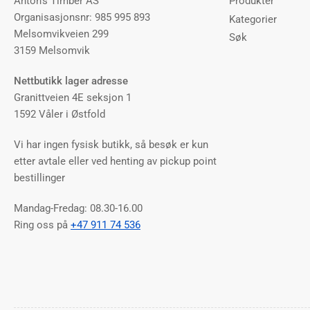
Anton's Timber AS
Produkter
Organisasjonsnr: 985 995 893
Kategorier
Melsomvikveien 299
Søk
3159 Melsomvik
Nettbutikk lager adresse
Granittveien 4E seksjon 1
1592 Våler i Østfold
Vi har ingen fysisk butikk, så besøk er kun
etter avtale eller ved henting av pickup point
bestillinger
Mandag-Fredag: 08.30-16.00
Ring oss på
+47 911 74 536