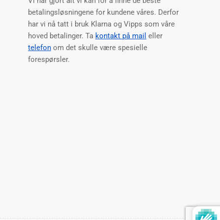
Vi har gjort alt vi kan for å finne de beste
betalingsløsningene for kundene våres. Derfor
har vi nå tatt i bruk Klarna og Vipps som våre
hoved betalinger. Ta
kontakt på mail
eller
telefon
om det skulle være spesielle
forespørsler.