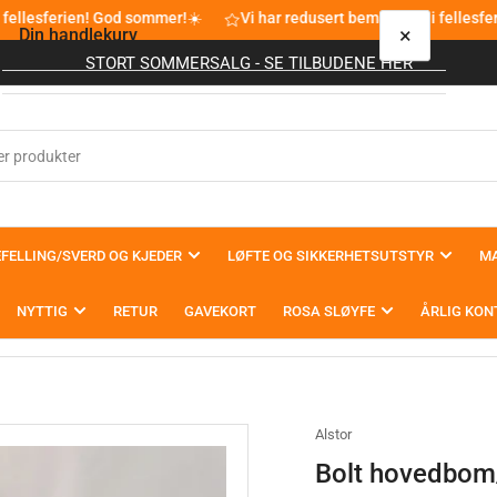
 fellesferien! God sommer!☀️
Vi har redusert bemanning i fellesfe
×
Din handlekurv
STORT SOMMERSALG - SE TILBUDENE HER
Din handlekurv er tom
FELLING/SVERD OG KJEDER
LØFTE OG SIKKERHETSUTSTYR
MA
NYTTIG
RETUR
GAVEKORT
ROSA SLØYFE
ÅRLIG KON
Alstor
Bolt hovedbom/