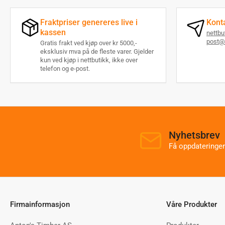
Fraktpriser genereres live i
Kont
kassen
nettb
post@
Gratis frakt ved kjøp over kr 5000,-
eksklusiv mva på de fleste varer. Gjelder
kun ved kjøp i nettbutikk, ikke over
telefon og e-post.
Nyhetsbrev
Få oppdateringer
Firmainformasjon
Våre Produkter