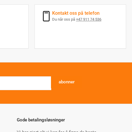
Kontakt oss på telefon
Du når oss på
+47 911 74 536
abonner
Gode betalingsløsninger